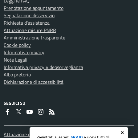
Leggi le FAQ
Prenotazione appuntamento
Segnalazione disservizio
Richiesta d'assistenza
Attuazione misure PNRR
Amministrazione trasparente
Cookie policy
Informativa privacy
Note Legali
Informativa privacy Videosorveglianza
Albo pretorio
Dichiarazione di accessibilità
SEGUICI SU
Faceboook
Twitter
Youtube
Instagram
RSS
✖
Attuazione misure PNRR
Registrati ai servizi
APP IO
e ricevi tutti gli