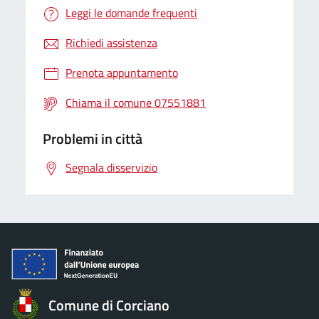
Leggi le domande frequenti
Richiedi assistenza
Prenota appuntamento
Chiama il comune 07551881
Problemi in città
Segnala disservizio
Comune di Corciano