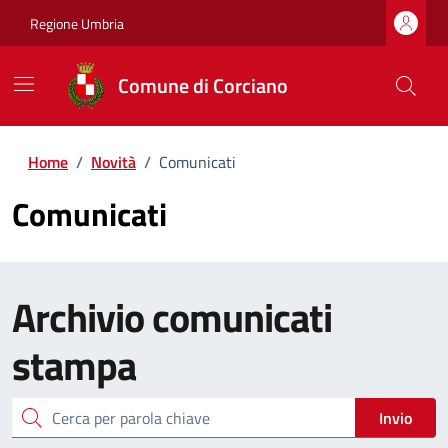
Regione Umbria
Comune di Corciano
Home
/
Novità
/
Comunicati
Comunicati
Archivio
comunicati
stampa
cerca
Invio