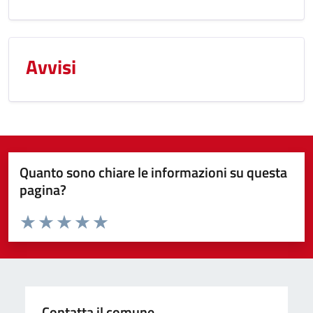
Avvisi
Quanto sono chiare le informazioni su questa
pagina?
Valuta da 1 a 5 stelle la pagina
Valuta 1 stelle su 5
Valuta 2 stelle su 5
Valuta 3 stelle su 5
Valuta 4 stelle su 5
Valuta 5 stelle su 5
Contatta il comune