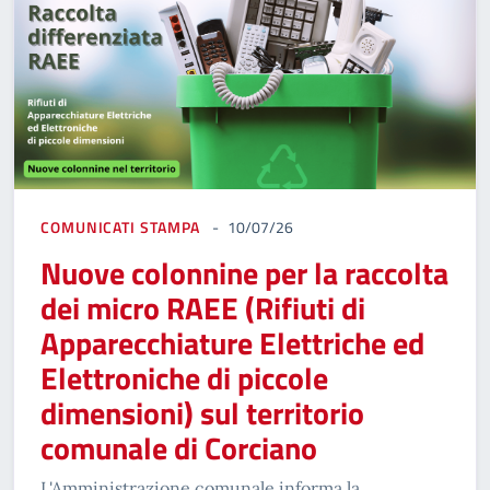
COMUNICATI STAMPA
10/07/26
Nuove colonnine per la raccolta
dei micro RAEE (Rifiuti di
Apparecchiature Elettriche ed
Elettroniche di piccole
dimensioni) sul territorio
comunale di Corciano
L'Amministrazione comunale informa la