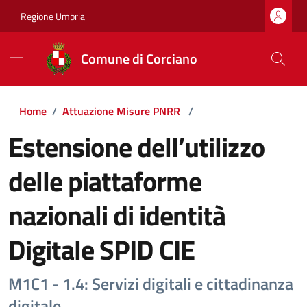
Regione Umbria
Comune di Corciano
Home
/
Attuazione Misure PNRR
/
Estensione dell’utilizzo
delle piattaforme
nazionali di identità
Digitale SPID CIE
M1C1 - 1.4: Servizi digitali e cittadinanza
digitale