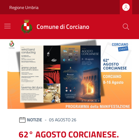
Vai ai contenuti
Vai al footer
Regione Umbria
Comune di Corciano
Comune di Corciano
Ultime notizie
NOTIZIE
05 AGOSTO 26
62° AGOSTO CORCIANESE.