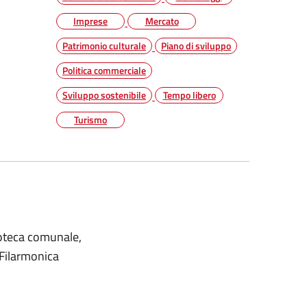
Imprese
Mercato
Patrimonio culturale
Piano di sviluppo
Politica commerciale
Sviluppo sostenibile
Tempo libero
Turismo
ioteca comunale,
a Filarmonica