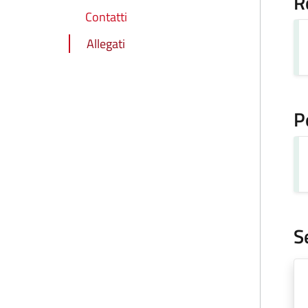
R
Contatti
Allegati
P
S