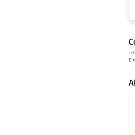
C
Te
Em
A