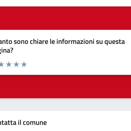
nto sono chiare le informazioni su questa
gina?
da 1 a 5 stelle la pagina
a 1 stelle su 5
aluta 2 stelle su 5
Valuta 3 stelle su 5
Valuta 4 stelle su 5
Valuta 5 stelle su 5
tatta il comune