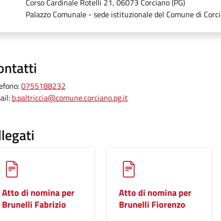
Corso Cardinale Rotelli 21, 06073 Corciano (PG)
Palazzo Comunale - sede istituzionale del Comune di Corc
ontatti
lefono:
0755188232
ail:
b.paltriccia@comune.corciano.pg.it
llegati
Atto di nomina per
Atto di nomina per
Brunelli Fabrizio
Brunelli Fiorenzo