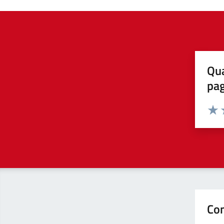
Qua
pa
Valuta 
Valut
V
Con