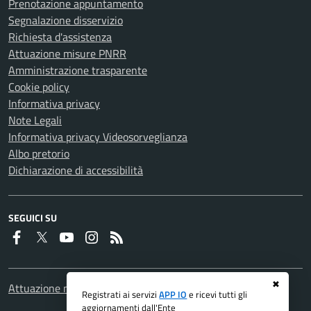
Prenotazione appuntamento
Segnalazione disservizio
Richiesta d'assistenza
Attuazione misure PNRR
Amministrazione trasparente
Cookie policy
Informativa privacy
Note Legali
Informativa privacy Videosorveglianza
Albo pretorio
Dichiarazione di accessibilità
SEGUICI SU
Faceboook
Twitter
Youtube
Instagram
RSS
✖
Attuazione misure PNRR
Registrati ai servizi
APP IO
e ricevi tutti gli
aggiornamenti dall'Ente